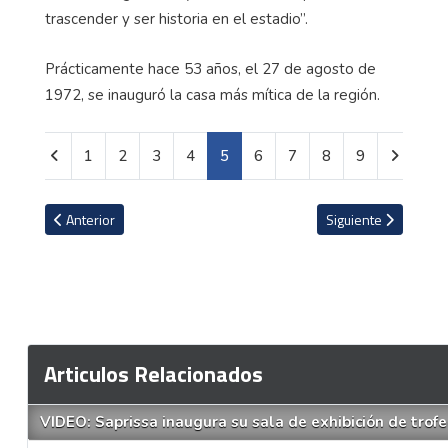
trascender y ser historia en el estadio”.
Prácticamente hace 53 años, el 27 de agosto de
1972, se inauguró la casa más mítica de la región.
1
2
3
4
5
6
7
8
9
Artículo anterior: VIDEO: Jeaustin Campos le manda desde Hondur
Artículo siguiente:
Anterior
Siguiente
Articulos Relacionados
VIDEO: Saprissa inaugura su sala de exhibición de trof