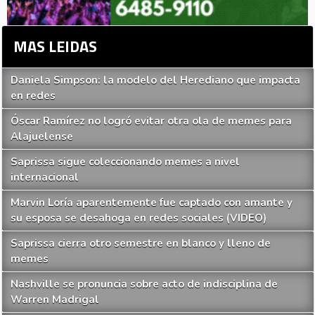
MAS LEIDAS
Daniela Simpson: la modelo del Herediano que impacta
en redes
Óscar Ramírez no logró evitar otra ola de memes para
Alajuelense
Saprissa sigue coleccionando memes a nivel
internacional
Marvin Loría aparentemente fue captado con amante y
su esposa se desahoga en redes sociales (VIDEO)
Saprissa cierra otro semestre en blanco y lleno de
memes
Nashville se pronuncia sobre acto de indisciplina de
Warren Madrigal