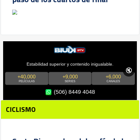
Estabilidad superior y contenido inigualable.
🔇
+40,000
+9,000
+6,000
PELÍCULAS
SERIES
CANALES
(506) 8449 4048
CICLISMO