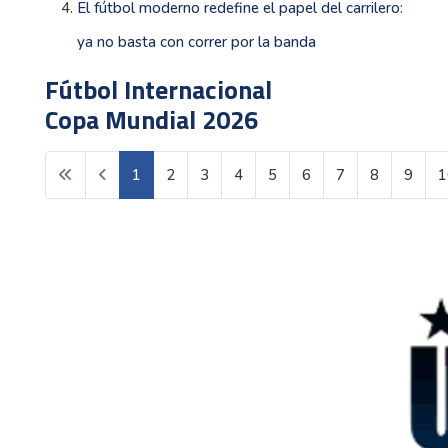
El fútbol moderno redefine el papel del carrilero:
ya no basta con correr por la banda
Fútbol Internacional
Copa Mundial 2026
1
2
3
4
5
6
7
8
9
1
Página 1 de 138