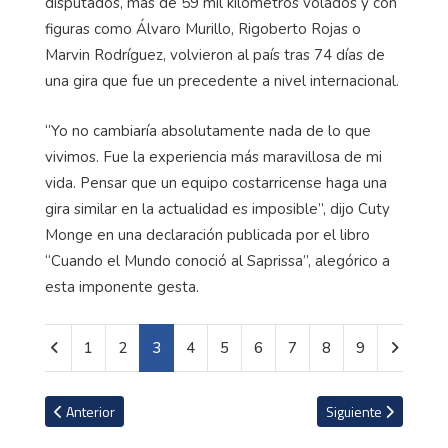
disputados, más de 59 mil kilómetros volados y con
figuras como Álvaro Murillo, Rigoberto Rojas o
Marvin Rodríguez, volvieron al país tras 74 días de
una gira que fue un precedente a nivel internacional.
“Yo no cambiaría absolutamente nada de lo que
vivimos. Fue la experiencia más maravillosa de mi
vida. Pensar que un equipo costarricense haga una
gira similar en la actualidad es imposible”, dijo Cuty
Monge en una declaración publicada por el libro
“Cuando el Mundo conoció al Saprissa”, alegórico a
esta imponente gesta.
1
2
3
4
5
6
7
8
9
Artículo anterior: VIDEO: Jeaustin Campos le manda desde Hondur
Artículo siguiente:
Anterior
Siguiente