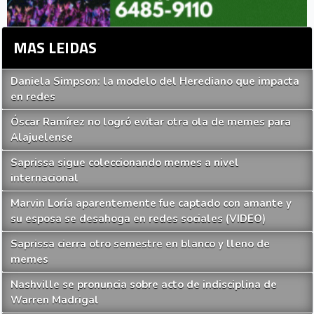
MAS LEIDAS
Daniela Simpson: la modelo del Herediano que impacta
en redes
Óscar Ramírez no logró evitar otra ola de memes para
Alajuelense
Saprissa sigue coleccionando memes a nivel
internacional
Marvin Loría aparentemente fue captado con amante y
su esposa se desahoga en redes sociales (VIDEO)
Saprissa cierra otro semestre en blanco y lleno de
memes
Nashville se pronuncia sobre acto de indisciplina de
Warren Madrigal