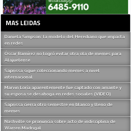
MAS LEIDAS
Daniela Simpson: la modelo del Herediano que impacta
en redes
Óscar Ramírez no logró evitar otra ola de memes para
Alajuelense
Saprissa sigue coleccionando memes a nivel
internacional
Marvin Loría aparentemente fue captado con amante y
su esposa se desahoga en redes sociales (VIDEO)
Saprissa cierra otro semestre en blanco y lleno de
memes
Nashville se pronuncia sobre acto de indisciplina de
Warren Madrigal