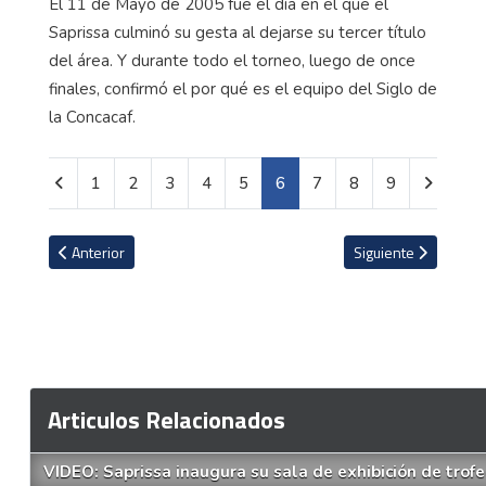
El 11 de Mayo de 2005 fue el día en el que el
Saprissa culminó su gesta al dejarse su tercer título
del área. Y durante todo el torneo, luego de once
finales, confirmó el por qué es el equipo del Siglo de
la Concacaf.
1
2
3
4
5
6
7
8
9
Artículo anterior: VIDEO: Jeaustin Campos le manda desde Hondur
Artículo siguiente:
Anterior
Siguiente
Articulos Relacionados
VIDEO: Saprissa inaugura su sala de exhibición de trof