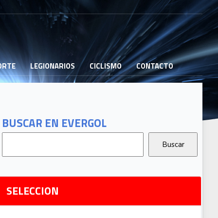
PORTE
LEGIONARIOS
CICLISMO
CONTACTO
B
G
T
BUSCAR EN EVERGOL
G
2
Ri
SELECCION