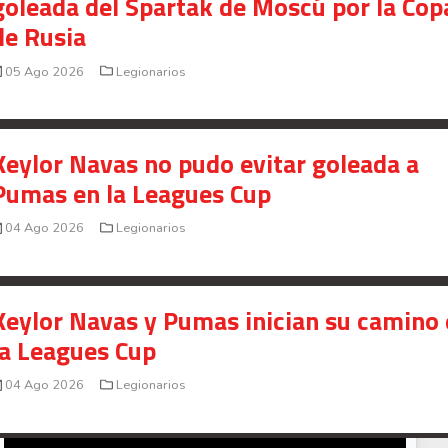
goleada del Spartak de Moscú por la Cop
presunto fraude en bienes gananciales
de Rusia
Your Add Here !!
05 Ago 2026
Legionarios
Keylor Navas no pudo evitar goleada a
Pumas en la Leagues Cup
04 Ago 2026
Legionarios
Keylor Navas y Pumas inician su camino
la Leagues Cup
04 Ago 2026
Legionarios
Señal en vivo:
Radio Actual
107.1
FM