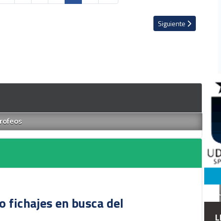
onduras un mensaje al saprissismo
Artículo siguiente: 
Siguiente
trofeos
o fichajes en busca del
L