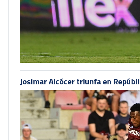
Josimar Alcócer triunfa en Repúbl