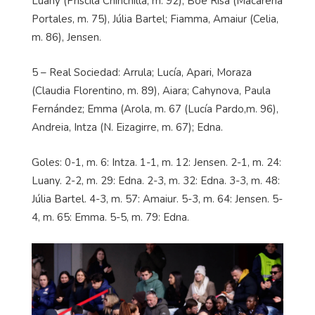
Luany
(Priscila Chinchilla, m. 92),
Boe
Risa (Macarena
Portales, m. 75), Júlia
Bartel
;
Fiamma
,
Amaiur
(Celia,
m. 86), Jensen.
5
– Real Sociedad:
Arrula
; Luc
ía,
Apari
,
Moraza
(Claudia Florentino, m. 89),
Aiara
;
Cahynova
, Paula
Fernández; Emma (Arola, m. 67 (Lucía
Pardo,m
. 96),
Andreia
,
Intza
(N.
Eizagirre
, m. 67); Edna.
Goles: 0-1, m. 6:
Intza
. 1-1, m. 12: Jensen. 2-1, m. 24:
Luany
. 2-2, m. 29: Edna. 2-3, m. 32: Edna. 3-3, m. 48:
Júlia
Bartel
. 4-3, m. 57:
Amaiur
. 5-3, m. 64: Jensen. 5-
4, m. 65: Emma. 5-5, m. 79: Edna.