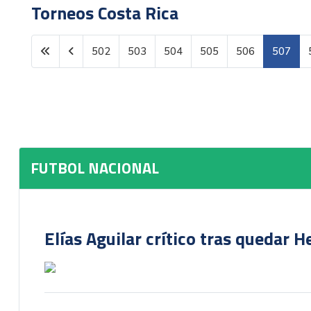
Torneos Costa Rica
502
503
504
505
506
507
Página 507 de 987
FUTBOL NACIONAL
Elías Aguilar crítico tras quedar 