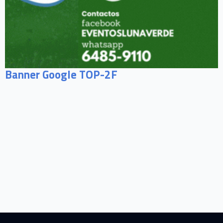
Banner Google TOP-2F