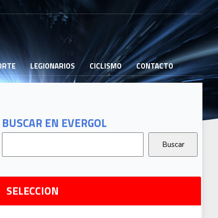
PORTE
LEGIONARIOS
CICLISMO
CONTACTO
B
G
T
BUSCAR EN EVERGOL
G
2
Ri
SELECCION