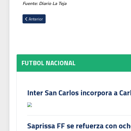
Fuente: Diario La Teja
Artículo anterior: Marianela Araya tendrá la responsabilidad 
Anterior
FUTBOL NACIONAL
Inter San Carlos incorpora a Ca
Saprissa FF se refuerza con och