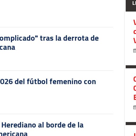
L
omplicado" tras la derrota de
icana
2026 del fútbol femenino con
r Herediano al borde de la
mericana