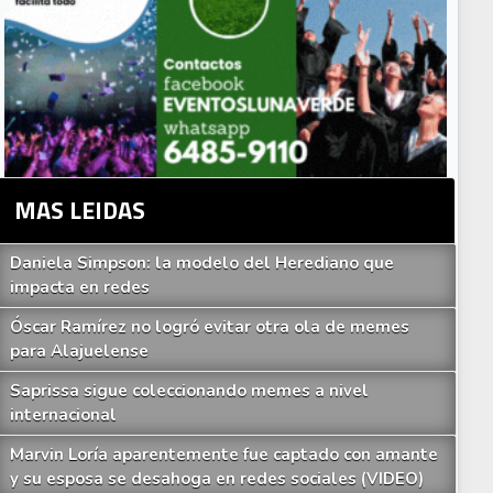
MAS LEIDAS
Daniela Simpson: la modelo del Herediano que
impacta en redes
Óscar Ramírez no logró evitar otra ola de memes
para Alajuelense
Saprissa sigue coleccionando memes a nivel
internacional
Marvin Loría aparentemente fue captado con amante
y su esposa se desahoga en redes sociales (VIDEO)