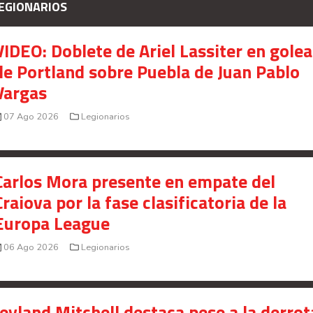
EGIONARIOS
presunto fraude en bienes gananciales
Your Add Here !!
VIDEO: Doblete de Ariel Lassiter en gole
de Portland sobre Puebla de Juan Pablo
Vargas
07 Ago 2026
Legionarios
Carlos Mora presente en empate del
Craiova por la fase clasificatoria de la
Europa League
06 Ago 2026
Legionarios
Señal en vivo:
Radio Actual
107.1
FM
Jeyland Mitchell destaca pese a la derrot