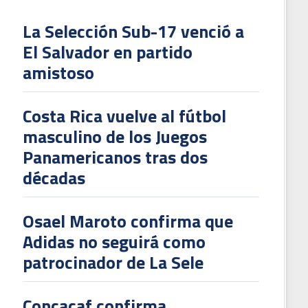
La Selección Sub-17 venció a
El Salvador en partido
L
amistoso
V
To
Costa Rica vuelve al fútbol
2
masculino de los Juegos
Panamericanos tras dos
décadas
Osael Maroto confirma que
Adidas no seguirá como
patrocinador de La Sele
Concacaf confirma