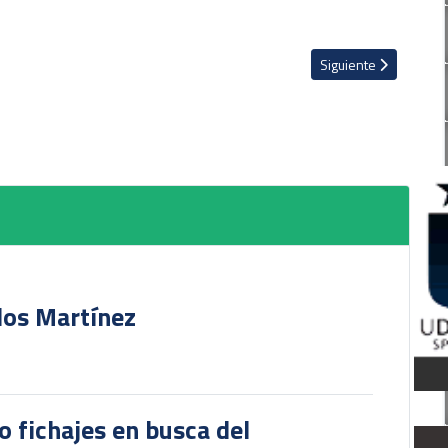
de dirigir duelo entre Saprissa y Herediano
Artículo siguiente: V
Siguiente
rlos Martínez
o fichajes en busca del