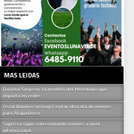
MAS LEIDAS
Daniela Simpson: la modelo del Herediano que
impacta en redes
Óscar Ramírez no logró evitar otra ola de memes
para Alajuelense
Saprissa sigue coleccionando memes a nivel
internacional