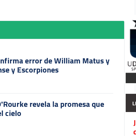
onfirma error de William Matus y
nse y Escorpiones
O'Rourke revela la promesa que
L
l cielo