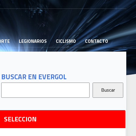
PORTE
LEGIONARIOS
CICLISMO
CONTACTO
B
G
T
BUSCAR EN EVERGOL
G
2
Ri
SELECCION