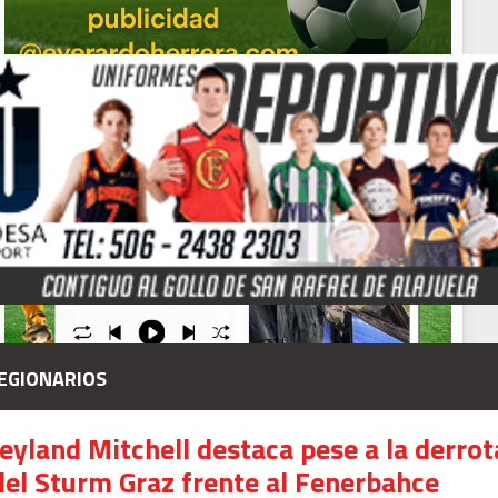
EGIONARIOS
Jeyland Mitchell destaca pese a la derrot
Señal en vivo:
del Sturm Graz frente al Fenerbahce
Radio Actual
107.1
FM