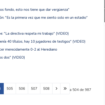
os fondo, esto nos tiene que dar vergüenza"
ión: "Es la primera vez que me siento solo en un estadio"
: "La directiva respeta mi trabajo" (VIDEO)
tenía 40 títulos, hay 10 jugadores de testigos" (VIDEO)
ncer merecidamente 0-2 al Herediano
mos dos" (VIDEO)
4
505
506
507
508
Página 504 de 987