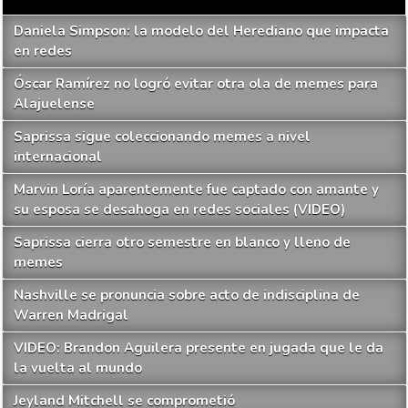
Daniela Simpson: la modelo del Herediano que impacta
en redes
Óscar Ramírez no logró evitar otra ola de memes para
Alajuelense
Saprissa sigue coleccionando memes a nivel
internacional
Marvin Loría aparentemente fue captado con amante y
su esposa se desahoga en redes sociales (VIDEO)
Saprissa cierra otro semestre en blanco y lleno de
memes
Nashville se pronuncia sobre acto de indisciplina de
Warren Madrigal
VIDEO: Brandon Aguilera presente en jugada que le da
la vuelta al mundo
Jeyland Mitchell se comprometió