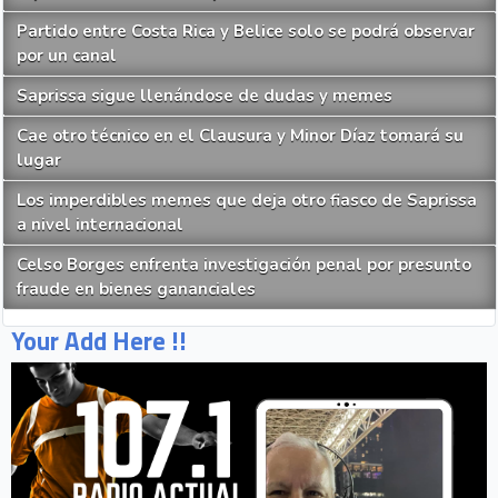
Partido entre Costa Rica y Belice solo se podrá observar
por un canal
Saprissa sigue llenándose de dudas y memes
Cae otro técnico en el Clausura y Minor Díaz tomará su
lugar
Los imperdibles memes que deja otro fiasco de Saprissa
a nivel internacional
Celso Borges enfrenta investigación penal por presunto
fraude en bienes gananciales
Your Add Here !!