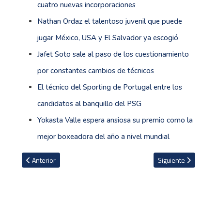
cuatro nuevas incorporaciones
Nathan Ordaz el talentoso juvenil que puede
jugar México, USA y El Salvador ya escogió
Jafet Soto sale al paso de los cuestionamiento
por constantes cambios de técnicos
El técnico del Sporting de Portugal entre los
candidatos al banquillo del PSG
Yokasta Valle espera ansiosa su premio como la
mejor boxeadora del año a nivel mundial
Artículo anterior: Hernán Medford espera salir bicampeón con Her
Artículo siguiente: 
Anterior
Siguiente