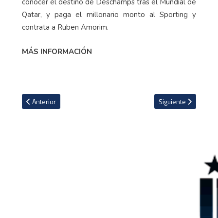
conocer el destino de Deschamps tras el Mundial de
Qatar, y paga el millonario monto al Sporting y
contrata a Ruben Amorim.
MÁS INFORMACIÓN
Artículo anterior: El gesto obsceno de Cavani ante insultos de af
Artículo siguiente: 
Anterior
Siguiente