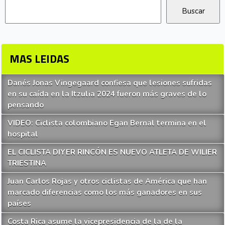
MAS LEIDAS
Danés Jonas Vingegaard confiesa que lesiones sufridas
en su caída en la Itzulia 2024 fueron más graves de lo
pensando
VIDEO: Ciclista colombiano Egan Bernal termina en el
hospital
EL CICLISTA DIYER RINCÓN ES NUEVO ATLETA DE WILIER
TRIESTINA
Juan Carlos Rojas y otros ciclistas de América que han
marcado diferencias como los más ganadores en sus
países
Costa Rica asume la vicepresidencia de la de la