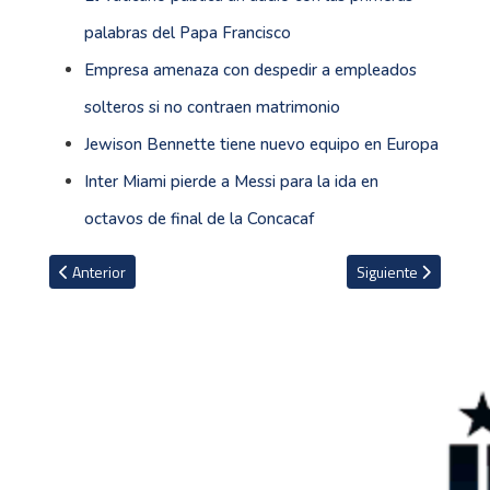
palabras del Papa Francisco
Empresa amenaza con despedir a empleados
solteros si no contraen matrimonio
Jewison Bennette tiene nuevo equipo en Europa
Inter Miami pierde a Messi para la ida en
octavos de final de la Concacaf
Artículo anterior: Convocatoria de Costa Rica para Campeonato P
Artículo siguiente:
Anterior
Siguiente