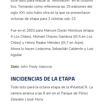
Este dato para realzar la "renovación" en el ciclismo
tico. Tomando como referencia las 25 ediciones del
siglo XXI, solo hubo otra en la que se presentaron
victorias de etapa para 3 ciclistas sub-23.
Fue en el 2002 para Marconi Duran Montoya (etapa
4 Los Chiles), Michael
Chavez
Gamboa (Et.5 en Los
Chiles) y Henry
Raabe
Méndez (Et.7 en Arpe).
Ahora lo hacen Ledezma, Sebastián Calderón y Luis
Aguilar.
Dato:
John Fredy Valencia
INCIDENCIAS DE LA ETAPA
Todo listo para la octava etapa de la #VueltaCR. La
carrera arranca a las 8 am en el Parque de Pérez
Zeledón | José Mora