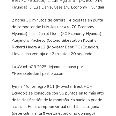
Best
PC - Ecuador), 2. Luis Aguilar #4 (7C
Economy
Hyundai), 3. Luis Daniel Oses (7C
Economy
Hyundai)
2 horas 30 minutos de carrera | 4 ciclistas en punta
de competencia: Luis Aguilar #4 (7C
Economy
Hyundai), Luis Daniel Oses (7C
Economy
Hyundai),
Alejandro Pacheco (Colono
Bikestation
Kolbi
) y
Richard Huera #12 (Movistar
Best
PC (Ecuador).
Llevan una ventaja de 2 minutos 20 segundos
La #VueltaCR 2025 dejando su paso por
#PérezZeledón | pzahora.com
Jymmi
Montenegro #11 (Movistar
Best
PC -
Ecuador) se consolida con 55 puntos en lo más alto
de la clasificación de la montaña. Ya nadie lo puede
alcanzar. Es el campeón virtual en dicha categoría
(debe culminar la #Vuelta el próximo domingo)