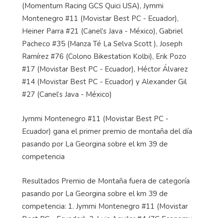
(
Momentum
Racing GCS
Quici
USA),
Jymmi
Montenegro #11 (Movistar
Best
PC - Ecuador),
Heiner Parra #21 (
Canel’s
Java - México), Gabriel
Pacheco #35 (
Manza
Té La Selva Scott ), Joseph
Ramírez #76 (Colono
Bikestation
Kolbi
), Erik Pozo
#17 (Movistar
Best
PC - Ecuador), Héctor Álvarez
#14 (Movistar
Best
PC - Ecuador) y Alexander Gil
#27 (
Canel’s
Java - México)
Jymmi
Montenegro #11 (Movistar
Best
PC -
Ecuador) gana el primer premio de montaña del día
pasando por La Georgina sobre el km 39 de
competencia
Resultados Premio de Montaña fuera de categoría
pasando por La Georgina sobre el km 39 de
competencia: 1.
Jymmi
Montenegro #11 (Movistar