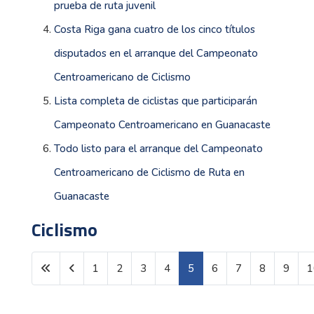
prueba de ruta juvenil
Costa Riga gana cuatro de los cinco títulos
disputados en el arranque del Campeonato
Centroamericano de Ciclismo
Lista completa de ciclistas que participarán
Campeonato Centroamericano en Guanacaste
Todo listo para el arranque del Campeonato
Centroamericano de Ciclismo de Ruta en
Guanacaste
Ciclismo
1
2
3
4
5
6
7
8
9
1
Página 5 de 33