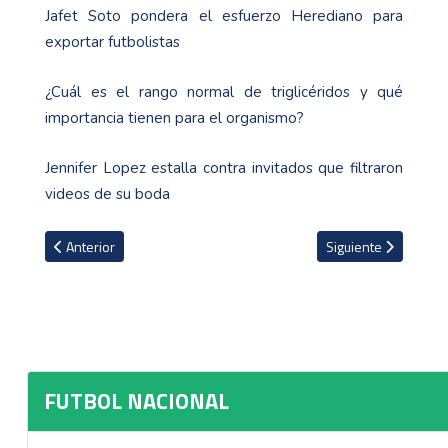
Jafet Soto pondera el esfuerzo Herediano para
exportar futbolistas
¿Cuál es el rango normal de triglicéridos y qué
importancia tienen para el organismo?
Jennifer Lopez estalla contra invitados que filtraron
videos de su boda
Artículo anterior: La Liga y su plan para llevar el clásico al Estadio N
Artículo siguiente: 
Anterior
Siguiente
FUTBOL NACIONAL