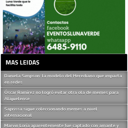
MAS LEIDAS
Daniela Simpson: la modelo del Herediano que impacta
en redes
Óscar Ramírez no logró evitar otra ola de memes para
Alajuelense
Saprissa sigue coleccionando memes a nivel
internacional
Marvin Loría aparentemente fue captado con amante y