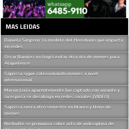
MAS LEIDAS
Daniela Simpson: la modelo del Herediano que impacta
en redes
Óscar Ramírez no logró evitar otra ola de memes para
Alajuelense
Saprissa sigue coleccionando memes a nivel
internacional
Marvin Loría aparentemente fue captado con amante y
su esposa se desahoga en redes sociales (VIDEO)
Saprissa cierra otro semestre en blanco y lleno de
memes
Nashville se pronuncia sobre acto de indisciplina de