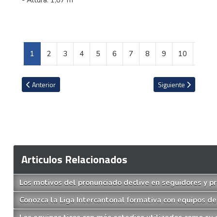
1
2
3
4
5
6
7
8
9
10
Artículo anterior: Saprissa anuncia determinación definitiva con su
Artículo siguiente: 
Anterior
Siguiente
Articulos Relacionados
Los motivos del pronunciado declive en seguidores y pr
Conozca la Liga Intercantonal formativa con equipos de