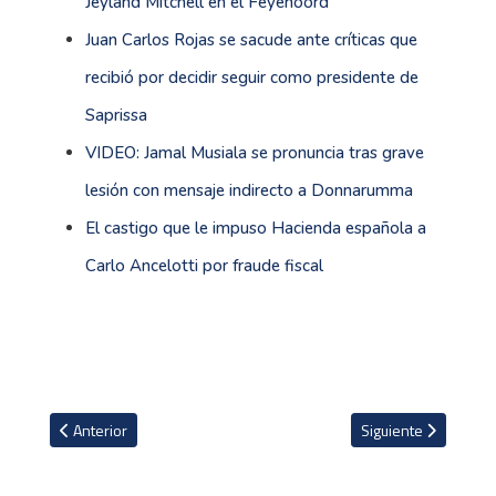
Jeyland Mitchell en el Feyenoord
Juan Carlos Rojas se sacude ante críticas que
recibió por decidir seguir como presidente de
Saprissa
VIDEO: Jamal Musiala se pronuncia tras grave
lesión con mensaje indirecto a Donnarumma
El castigo que le impuso Hacienda española a
Carlo Ancelotti por fraude fiscal
Artículo anterior: San Carlos voltea a ver mercado internacional p
Artículo siguiente: 
Anterior
Siguiente