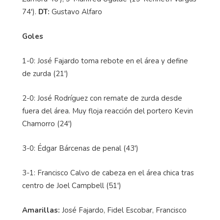
74').
DT:
Gustavo Alfaro
Goles
1-0: José Fajardo toma rebote en el área y define
de zurda (21')
2-0: José Rodrí­guez con remate de zurda desde
fuera del área. Muy floja reacción del portero Kevin
Chamorro (24')
3-0: Édgar Bárcenas de penal (43')
3-1: Francisco Calvo de cabeza en el área chica tras
centro de Joel Campbell (51')
Amarillas:
José Fajardo, Fidel Escobar, Francisco