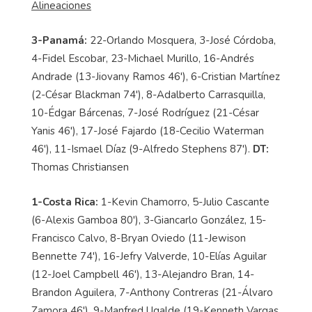
Alineaciones
3-Panamá:
22-Orlando Mosquera, 3-José Córdoba,
4-Fidel Escobar, 23-Michael Murillo, 16-Andrés
Andrade (13-Jiovany Ramos 46'), 6-Cristian Martínez
(2-César Blackman 74'), 8-Adalberto Carrasquilla,
10-Édgar Bárcenas, 7-José Rodrí­guez (21-César
Yanis 46'), 17-José Fajardo (18-Cecilio Waterman
46'), 11-Ismael Díaz (9-Alfredo Stephens 87').
DT:
Thomas Christiansen
1-Costa Rica:
1-Kevin Chamorro, 5-Julio Cascante
(6-Alexis Gamboa 80'), 3-Giancarlo González, 15-
Francisco Calvo, 8-Bryan Oviedo (11-Jewison
Bennette 74'), 16-Jefry Valverde, 10-Elías Aguilar
(12-Joel Campbell 46'), 13-Alejandro Bran, 14-
Brandon Aguilera, 7-Anthony Contreras (21-Álvaro
Zamora 46'), 9-Manfred Ugalde (19-Kenneth Vargas