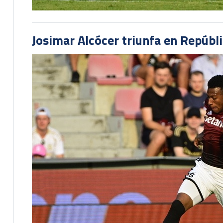
Josimar Alcócer triunfa en Repúbl