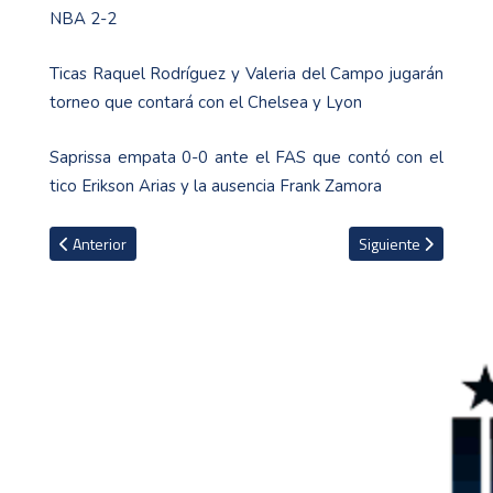
NBA 2-2
Ticas Raquel Rodríguez y Valeria del Campo jugarán
torneo que contará con el Chelsea y Lyon
Saprissa empata 0-0 ante el FAS que contó con el
tico Erikson Arias y la ausencia Frank Zamora
Artículo anterior: Real Madrid confirma el fichaje del francés Auré
Artículo siguiente: 
Anterior
Siguiente