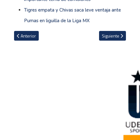
Tigres empata y Chivas saca leve ventaja ante
Pumas en liguilla de la Liga MX
Artículo anterior: VIDEO: El día en que Messi brilló con triplete e
Artículo siguiente: J
Anterior
Siguiente