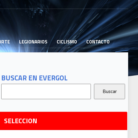
PORTE
LEGIONARIOS
CICLISMO
CONTACTO
B
G
T
BUSCAR EN EVERGOL
G
2
Ri
SELECCION