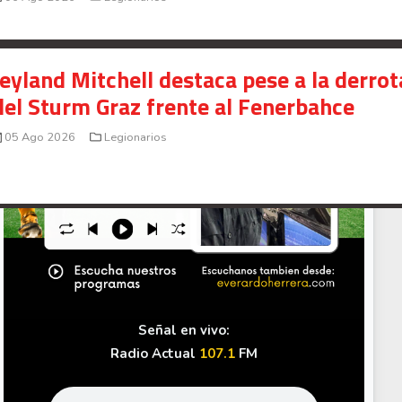
Your Add Here !!
Jeyland Mitchell destaca pese a la derrot
del Sturm Graz frente al Fenerbahce
05 Ago 2026
Legionarios
Señal en vivo:
Radio Actual
107.1
FM