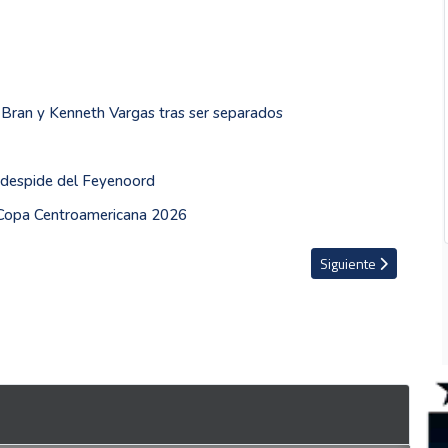
o Bran y Kenneth Vargas tras ser separados
e despide del Feyenoord
a Copa Centroamericana 2026
lense
Artículo siguiente: Di
Siguiente