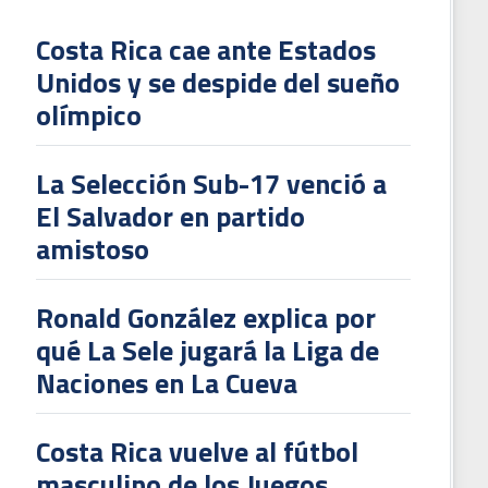
Costa Rica cae ante Estados
Unidos y se despide del sueño
L
olímpico
V
To
La Selección Sub-17 venció a
2
El Salvador en partido
amistoso
Ronald González explica por
qué La Sele jugará la Liga de
Naciones en La Cueva
Costa Rica vuelve al fútbol
masculino de los Juegos