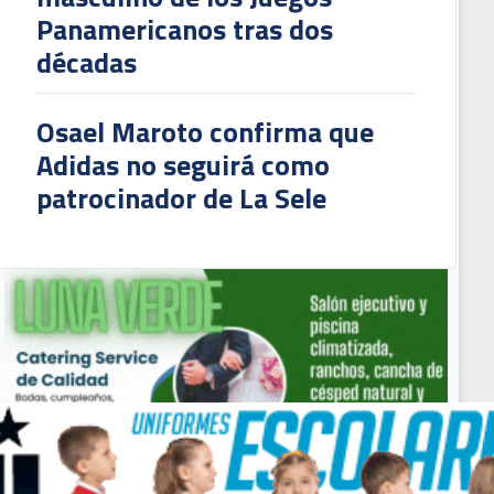
Panamericanos tras dos
décadas
Osael Maroto confirma que
Adidas no seguirá como
patrocinador de La Sele
rectivo de la Liga explicó situación de Alejandro Bran y Kenneth Vargas tras