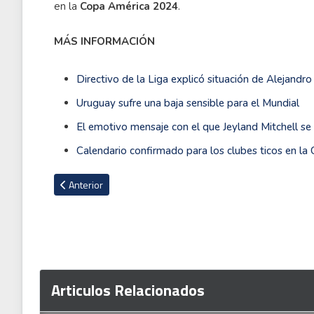
en la
Copa América 2024
.
MÁS INFORMACIÓN
Directivo de la Liga explicó situación de Alejandr
Uruguay sufre una baja sensible para el Mundial
El emotivo mensaje con el que Jeyland Mitchell s
Calendario confirmado para los clubes ticos en l
Artículo anterior: Bryan Ruiz no esconde su sueño en Alajue
Anterior
Articulos Relacionados