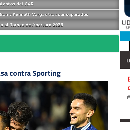
talentos del CAR
 Bran y Kenneth Vargas tras ser separados
ra al Torneo de Apertura 2026
L
asa contra Sporting