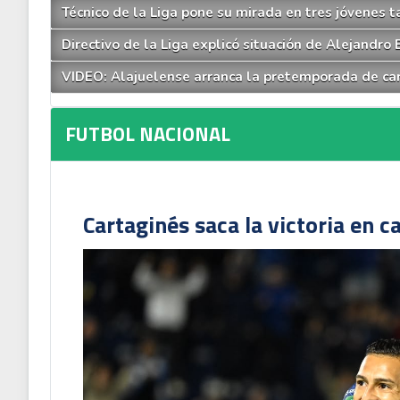
Técnico de la Liga pone su mirada en tres jóvenes 
Directivo de la Liga explicó situación de Alejandro
VIDEO: Alajuelense arranca la pretemporada de ca
FUTBOL NACIONAL
Cartaginés saca la victoria en c