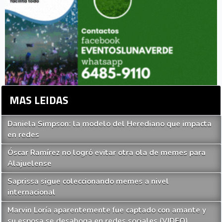
MAS LEIDAS
Daniela Simpson: la modelo del Herediano que impacta
en redes
Óscar Ramírez no logró evitar otra ola de memes para
Alajuelense
Saprissa sigue coleccionando memes a nivel
internacional
Marvin Loría aparentemente fue captado con amante y
su esposa se desahoga en redes sociales (VIDEO)