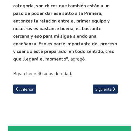
categoría, son chicos que también están a un
paso de poder dar ese salto a la Primera,
entonces la relación entre el primer equipo y
nosotros es bastante buena, es bastante
cercana y eso para mí sigue siendo una
enseñanza. Eso es parte importante del proceso
y cuando esté preparado, en todo sentido, creo
que llegará el momento",
agregó.
Bryan tiene 40 años de edad.
Artículo anterior: Víctor Núñez preocupado por Alejandro Bran: "T
Artículo siguiente: A
Anterior
Siguiente