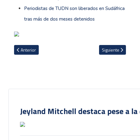
Periodistas de TUDN son liberados en Sudáfrica
tras más de dos meses detenidos
Artículo anterior: Keylor Navas nominado a Mejor Jugador de la Li
Artículo siguiente: 
Anterior
Siguiente
Jeyland Mitchell destaca pese a la