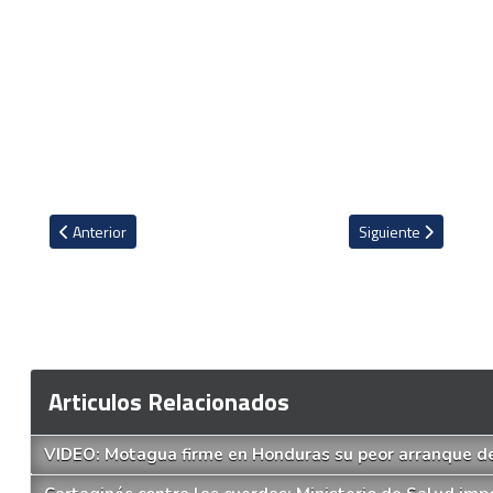
Artículo anterior: Mariano Torres sin excusas: "Fue horrible"
Artículo siguiente: 
Anterior
Siguiente
Articulos Relacionados
VIDEO: Motagua firme en Honduras su peor arranque de 