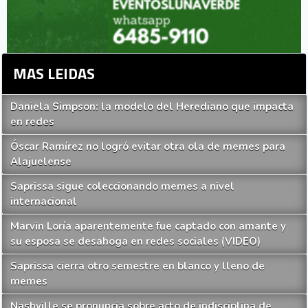
MAS LEIDAS
Daniela Simpson: la modelo del Herediano que impacta
en redes
Óscar Ramírez no logró evitar otra ola de memes para
Alajuelense
Saprissa sigue coleccionando memes a nivel
internacional
Marvin Loría aparentemente fue captado con amante y
su esposa se desahoga en redes sociales (VIDEO)
Saprissa cierra otro semestre en blanco y lleno de
memes
Nashville se pronuncia sobre acto de indisciplina de