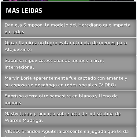
MAS LEIDAS
Daniela Simpson: la modelo del Herediano que impacta
en redes
Óscar Ramírez no logró evitar otra ola de memes para
Alajuelense
Saprissa sigue coleccionando memes a nivel
internacional
Marvin Loría aparentemente fue captado con amante y
su esposa se desahoga en redes sociales (VIDEO)
Saprissa cierra otro semestre en blanco y lleno de
memes
Nashville se pronuncia sobre acto de indisciplina de
Warren Madrigal
VIDEO: Brandon Aguilera presente en jugada que le da