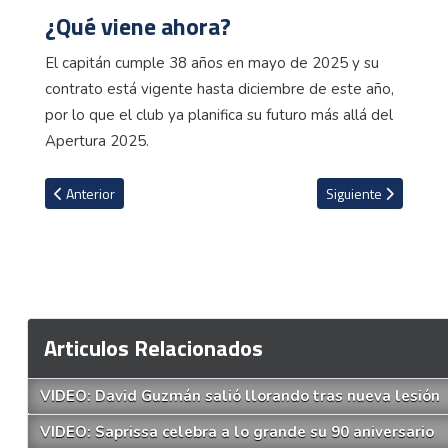
¿Qué viene ahora?
El capitán cumple 38 años en mayo de 2025 y su
contrato está vigente hasta diciembre de este año,
por lo que el club ya planifica su futuro más allá del
Apertura 2025.
Artículo anterior: El fútbol nacional sombrío que ve analista
Artículo siguiente: 
Anterior
Siguiente
Articulos Relacionados
VIDEO: David Guzmán salió llorando tras nueva lesión
VIDEO: Saprissa celebra a lo grande su 90 aniversario