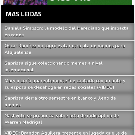
MAS LEIDAS
Daniela Simpson: la modelo del Herediano que impacta
en redes
Óscar Ramírez no logró evitar otra ola de memes para
Alajuelense
Saprissa sigue coleccionando memes a nivel
internacional
Marvin Loría aparentemente fue captado con amante y
su esposa se desahoga en redes sociales (VIDEO)
Saprissa cierra otro semestre en blanco y lleno de
memes
Nashville se pronuncia sobre acto de indisciplina de
Warren Madrigal
VIDEO: Brandon Aguilera presente en jugada que le da