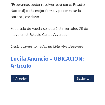
"Esperamos poder resolver aquí (en el Estadio
Nacional) de la mejor forma y poder sacar la
carroza", concluyó.
El partido de vuelta se jugará el miércoles 28 de
mayo en el Estadio Carlos Alvarado.
Declaraciones tomadas de Columbia Deportiva
Lucila Anuncio - UBICACION:
Articulo
Artículo anterior: ¡La moneda quedó en el aire! Alajuelense y Here
Artículo siguiente: 
Anterior
Siguiente