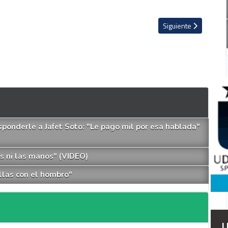
ones anormales" (VIDEO)
Artículo siguiente: J
Siguiente
esponderle a Jafet Soto: "Le pago mil por esa hablada"
os ni las manos" (VIDEO)
illas con el hombro"
L