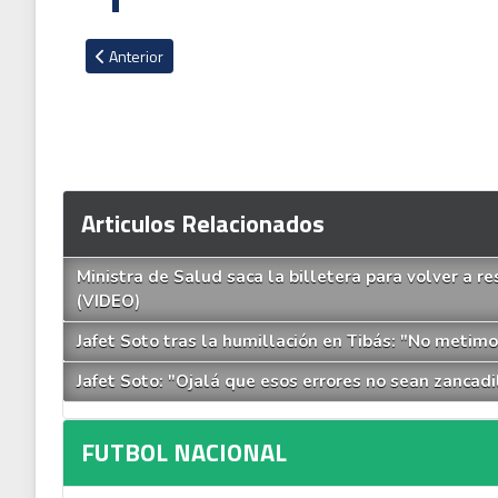
Artículo anterior: César Alpízar: "Competimos contra situaci
Anterior
Articulos Relacionados
Ministra de Salud saca la billetera para volver a r
(VIDEO)
Jafet Soto tras la humillación en Tibás: "No metim
Jafet Soto: "Ojalá que esos errores no sean zancad
FUTBOL NACIONAL