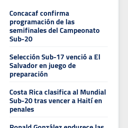
Concacaf confirma
programación de las
L
semifinales del Campeonato
V
Sub-20
To
2
Selección Sub-17 venció a El
Salvador en juego de
preparación
Costa Rica clasifica al Mundial
Sub-20 tras vencer a Haití en
penales
Ronald González endurece las