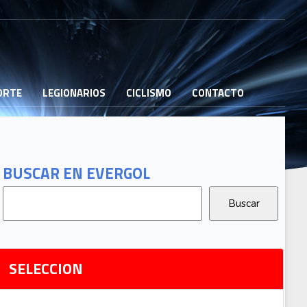
PORTE
LEGIONARIOS
CICLISMO
CONTACTO
B
G
T
BUSCAR EN EVERGOL
G
2
Ri
SELECCION