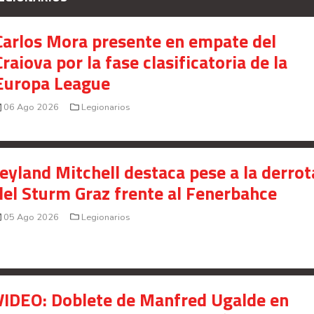
Señal en vivo:
Radio Actual
107.1
FM
Carlos Mora presente en empate del
Craiova por la fase clasificatoria de la
Europa League
06 Ago 2026
Legionarios
Jeyland Mitchell destaca pese a la derrot
del Sturm Graz frente al Fenerbahce
05 Ago 2026
Legionarios
VIDEO: Doblete de Manfred Ugalde en