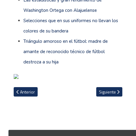
Las estadísticas y gran rendimiento de
Washington Ortega con Alajuelense
Selecciones que en sus uniformes no llevan los
colores de su bandera
Triángulo amoroso en el fútbol: madre de
amante de reconocido técnico de fútbol
destroza a su hija
Artículo anterior: Puntarenas le solicita a la Fedefútbol que para s
Artículo siguiente: S
Anterior
Siguiente