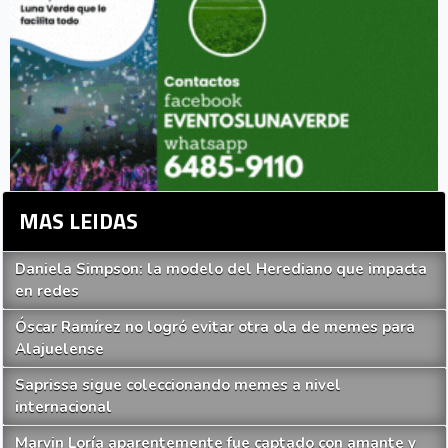
MAS LEIDAS
Daniela Simpson: la modelo del Herediano que impacta
en redes
Óscar Ramírez no logró evitar otra ola de memes para
Alajuelense
Saprissa sigue coleccionando memes a nivel
internacional
Marvin Loría aparentemente fue captado con amante y