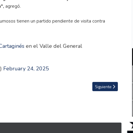
",
agregó.
rumosos tienen un partido pendiente de visita contra
Cartaginés
en el Valle del General
e)
February 24, 2025
 aprovechó oportunidad en San Carlos
Artículo siguiente: W
Siguiente