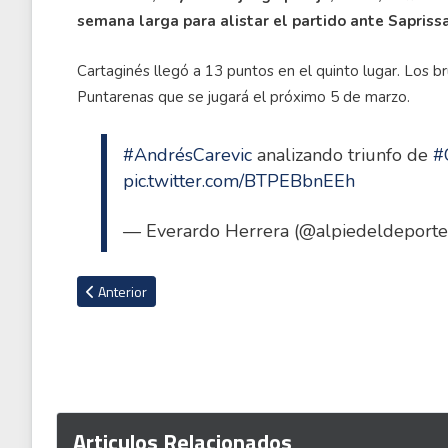
semana larga para alistar el partido ante Saprissa
Cartaginés llegó a 13 puntos en el quinto lugar. Los b
Puntarenas que se jugará el próximo 5 de marzo.
#AndrésCarevic
analizando triunfo de
#
pic.twitter.com/BTPEBbnEEh
— Everardo Herrera (@alpiedeldeport
Artículo anterior: En Argentina hacen eco de futbolista que
Anterior
Articulos Relacionados