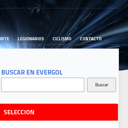
PORTE
LEGIONARIOS
CICLISMO
CONTACTO
B
G
T
BUSCAR EN EVERGOL
G
2
Ri
SELECCION