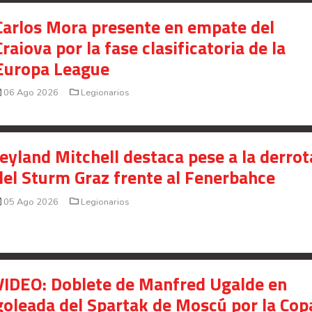
presunto fraude en bienes gananciales
Carlos Mora presente en empate del
Your Add Here !!
Craiova por la fase clasificatoria de la
Europa League
06 Ago 2026
Legionarios
Jeyland Mitchell destaca pese a la derrot
del Sturm Graz frente al Fenerbahce
05 Ago 2026
Legionarios
VIDEO: Doblete de Manfred Ugalde en
goleada del Spartak de Moscú por la Cop