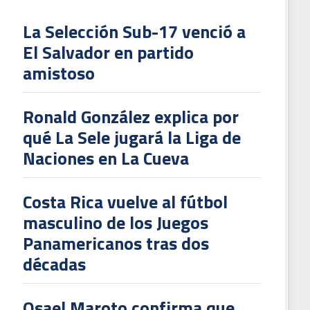
La Selección Sub-17 venció a
El Salvador en partido
L
amistoso
V
To
Ronald González explica por
2
qué La Sele jugará la Liga de
Naciones en La Cueva
Costa Rica vuelve al fútbol
masculino de los Juegos
Panamericanos tras dos
décadas
Osael Maroto confirma que