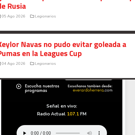
de Rusia
05 Ago 2026
Legionarios
Keylor Navas no pudo evitar goleada a
Pumas en la Leagues Cup
04 Ago 2026
Legionarios
Señal en vivo:
Radio Actual
107.1
FM