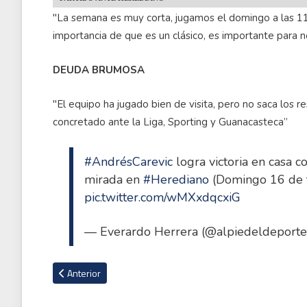
"La semana es muy corta, jugamos el domingo a las 11 
importancia de que es un clásico, es importante para no
DEUDA BRUMOSA
"El equipo ha jugado bien de visita, pero no saca los
concretado ante la Liga, Sporting y Guanacasteca”
#AndrésCarevic
logra victoria en casa c
mirada en
#Herediano
(Domingo 16 de f
pic.twitter.com/wMXxdqcxiG
— Everardo Herrera (@alpiedeldeport
Artículo anterior: Alexander Vargas: "Es difícil armar un once"
Anterior