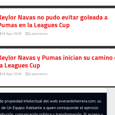
Señal en vivo:
Radio Actual
107.1
FM
Keylor Navas no pudo evitar goleada a
Pumas en la Leagues Cup
04 Ago 2026
Legionarios
Keylor Navas y Pumas inician su camino
la Leagues Cup
04 Ago 2026
Legionarios
de propiedad intelectual del web everardoherrera.com, su
d de Un Equipo Adelante a quien corresponde el ejercicio
ribución, comunicación pública y transformación. El acceso y