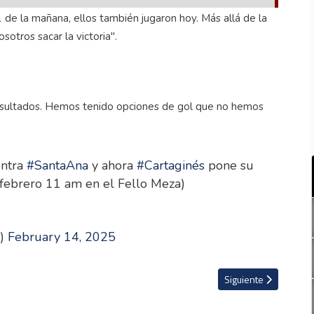
de la mañana, ellos también jugaron hoy. Más allá de la
sotros sacar la victoria".
 resultados. Hemos tenido opciones de gol que no hemos
ontra
#SantaAna
y ahora
#Cartaginés
pone su
ebrero 11 am en el Fello Meza)
e)
February 14, 2025
Artículo siguiente: W
Siguiente