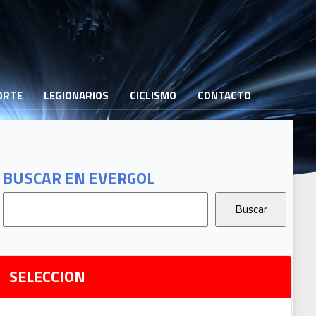
PORTE
LEGIONARIOS
CICLISMO
CONTACTO
B
G
T
BUSCAR EN EVERGOL
G
2
Ri
SELECCION