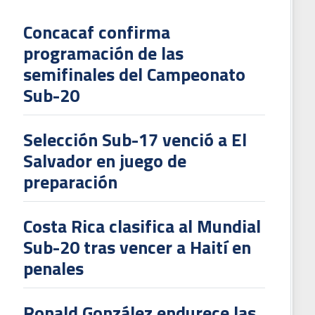
Concacaf confirma
programación de las
L
semifinales del Campeonato
V
Sub-20
To
2
Selección Sub-17 venció a El
Salvador en juego de
preparación
Costa Rica clasifica al Mundial
Sub-20 tras vencer a Haití en
penales
Ronald González endurece las