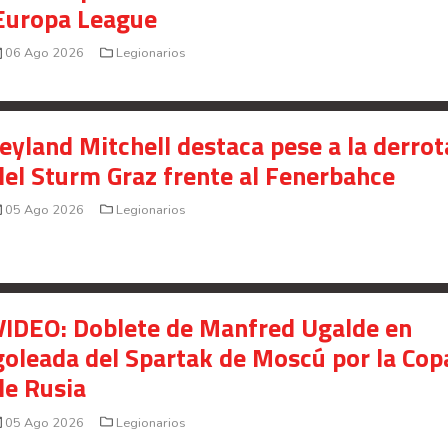
Europa League
Saprissa a nivel internacional
06 Ago 2026
Legionarios
Celso Borges enfrenta investigación penal por
presunto fraude en bienes gananciales
Your Add Here !!
Jeyland Mitchell destaca pese a la derrot
del Sturm Graz frente al Fenerbahce
05 Ago 2026
Legionarios
VIDEO: Doblete de Manfred Ugalde en
goleada del Spartak de Moscú por la Cop
de Rusia
05 Ago 2026
Legionarios