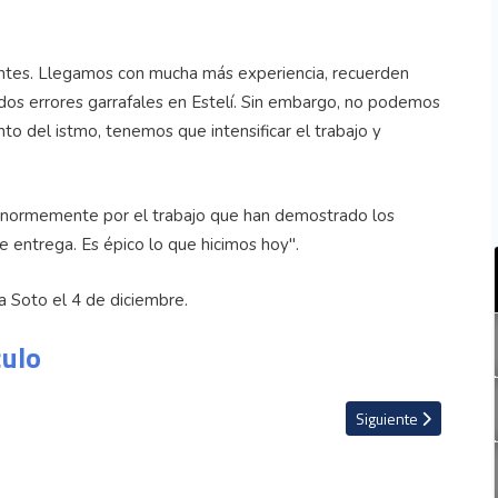
ntes. Llegamos con mucha más experiencia, recuerden
os errores garrafales en Estelí. Sin embargo, no podemos
to del istmo, tenemos que intensificar el trabajo y
s enormemente por el trabajo que han demostrado los
 entrega. Es épico lo que hicimos hoy".
ra Soto el 4 de diciembre.
culo
entroamérica ante gesta del Real Estelí contra Herediano
Artículo siguiente: Ja
Siguiente