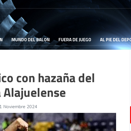
ON
MUNDO DEL BALON
FUERA DE JUEGO
AL PIE DEL DE
ico con hazaña del
a Alajuelense
01 Noviembre 2024