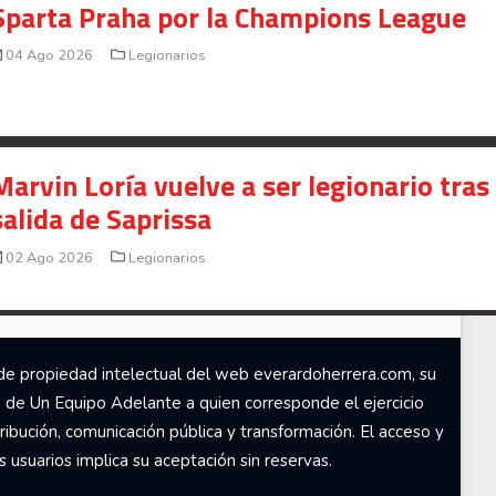
Sparta Praha por la Champions League
Señal en vivo:
Radio Actual
107.1
FM
04 Ago 2026
Legionarios
Marvin Loría vuelve a ser legionario tras
salida de Saprissa
02 Ago 2026
Legionarios
de propiedad intelectual del web everardoherrera.com, su
d de Un Equipo Adelante a quien corresponde el ejercicio
ribución, comunicación pública y transformación. El acceso y
usuarios implica su aceptación sin reservas.