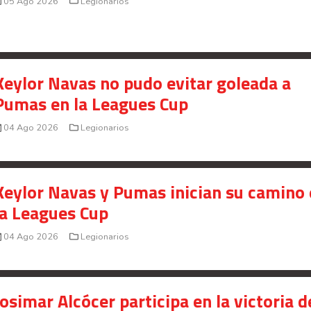
05 Ago 2026
Legionarios
Saprissa a nivel internacional
Celso Borges enfrenta investigación penal por
presunto fraude en bienes gananciales
Keylor Navas no pudo evitar goleada a
Your Add Here !!
Pumas en la Leagues Cup
04 Ago 2026
Legionarios
Keylor Navas y Pumas inician su camino
la Leagues Cup
04 Ago 2026
Legionarios
Josimar Alcócer participa en la victoria d