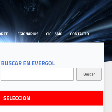
PORTE
LEGIONARIOS
CICLISMO
CONTACTO
B
G
T
BUSCAR EN EVERGOL
G
2
Ri
SELECCION