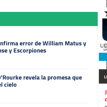
onfirma error de William Matus y
nse y Escorpiones
O'Rourke revela la promesa que
L
l cielo