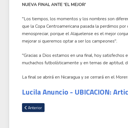
NUEVA FINAL ANTE 'EL MEJOR'
"Los tiempos, los momentos y los nombres son difere
que la Copa Centroamericana pasada la perdimos por d
menospreciar, porque el Alajuelense es el mejor conjun
mejorar si queremos optar a ser los campeones".
"Gracias a Dios estamos en una final, hoy satisfecho
muchachos futbolísticamente y en temas de aptitud, de
La final se abrirá en Nicaragua y se cerrará en el More
Lucila Anuncio - UBICACION: Arti
Artículo anterior: Reacción de la prensa nicaragüense y de C
Anterior