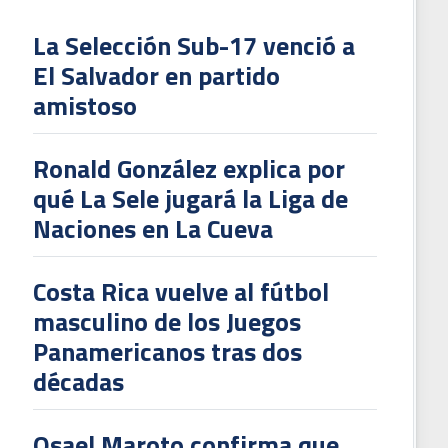
La Selección Sub-17 venció a
El Salvador en partido
L
amistoso
V
To
Ronald González explica por
2
qué La Sele jugará la Liga de
Naciones en La Cueva
Costa Rica vuelve al fútbol
masculino de los Juegos
Panamericanos tras dos
décadas
Osael Maroto confirma que