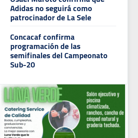
Adidas no seguirá como
patrocinador de La Sele
Concacaf confirma
programación de las
semifinales del Campeonato
Sub-20
lexandre Guimaraes: "La Liga necesita jugar finales para entender que no sie