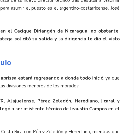
sca de su nuevo director técnico tras destituir a Vladimir
para asumir el puesto es el argentino-costarricense, José
en el Cacique Diriangén de Nicaragua, no obstante,
ega solicitó su salida y la dirigencia le dio el visto
culo
Saprissa estará regresando a donde todo inició
, ya que
las divisiones menores de los morados.
R, Alajuelense, Pérez Zeledón, Herediano, Jicaral y
legó a ser asistente técnico de Jeaustin Campos en el
n Costa Rica con Pérez Zeledón y Herediano, mientras que