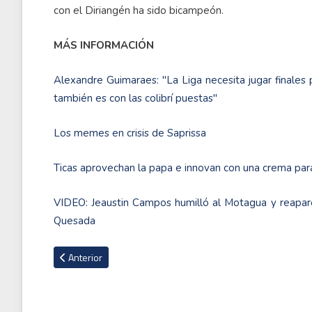
con el Diriangén ha sido bicampeón.
MÁS INFORMACIÓN
Alexandre Guimaraes: "La Liga necesita jugar finales
también es con las colibrí puestas"
Los memes en crisis de Saprissa
Ticas aprovechan la papa e innovan con una crema pa
VIDEO: Jeaustin Campos humilló al Motagua y reaparec
Quesada
Artículo anterior: Balanza en la jornada 14 se inclinó para los
Anterior