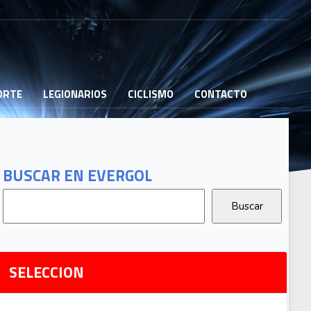
PORTE
LEGIONARIOS
CICLISMO
CONTACTO
B
G
T
BUSCAR EN EVERGOL
G
2
Ri
SELECCION