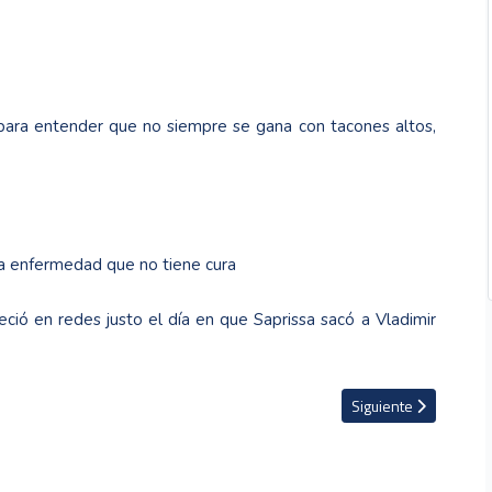
 para entender que no siempre se gana con tacones altos,
ra enfermedad que no tiene cura
ió en redes justo el día en que Saprissa sacó a Vladimir
 visitantes
Artículo siguiente: A
Siguiente