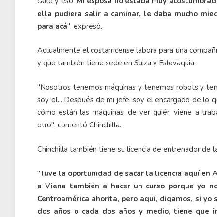
calle y eso.
Mi esposa no estaba muy acostumbrada 
ella pudiera salir a caminar, le daba mucho mied
para acá
", expresó.
Actualmente el costarricense labora para una compañí
y que también tiene sede en Suiza y Eslovaquia.
"Nosotros tenemos máquinas y tenemos robots y tene
soy el... Después de mi jefe, soy el encargado de lo 
cómo están las máquinas, de ver quién viene a traba
otro", comentó Chinchilla.
Chinchilla también tiene su licencia de entrenador de 
"
Tuve la oportunidad de sacar la licencia aquí en 
a Viena también a hacer un curso porque yo n
Centroamérica ahorita, pero aquí, digamos, si yo s
dos años o cada dos años y medio, tiene que ir