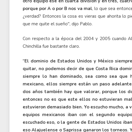
otro equipo ese en cuarta división y en tres, cua
porque por A o por B nos va mal
, lo que sea entonc
¿verdad? Entonces la cosa es vieras que ahorita lo p
que me quite el sueño", dijo Pablo.
Con respecto a la época del 2004 y 2005 cuando Ala
Chinchilla fue bastante claro.
"
El dominio de Estados Unidos y México siempre
quitar, no podemos decir de que Costa Rica domi
siempre lo han dominado, sea como sea que h
mexicano, ellos siempre están un paso adelante
dos años también hay que valorar, porque los d
entonces no es que este ellos no estuvieran ma
estuvieron demasiado bien. Yo escucho mucho, a v
equipos mexicanos iban con el segundo equipo
escuchado eso, o la gente de Estados Unidos iban
eso Alajuelense o Saprissa ganaron los torneos. Y