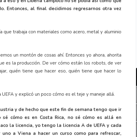
a eso y en Liberia tampoco no se podía así como que
o. Entonces, al final decidimos regresarnos otra vez
a que trabaja con materiales como acero, metal y aluminio
mos un montón de cosas ahí. Entonces yo ahora, ahorita
que es la producción. De ver cómo están los robots, de ver
jar, quién tiene que hacer eso, quién tiene que hacer lo
la UEFA y explicó un poco cómo es el teje y maneje allá.
Austria y de hecho que este fin de semana tengo que ir
o sé cómo es en Costa Rica, no sé cómo es allá en
aco la licencia, yo tengo la licencia A de UEFA y cada
 uno a Viena a hacer un curso como para refrescar,