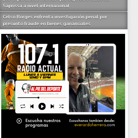
Saprissa a nivel internacional
Celso Borges enfrenta investigación penal por
presunto fraude en bienes gananciales
Your Add Here !!