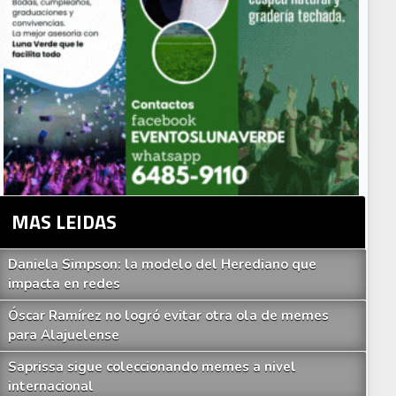
MAS LEIDAS
Daniela Simpson: la modelo del Herediano que
impacta en redes
Óscar Ramírez no logró evitar otra ola de memes
para Alajuelense
Saprissa sigue coleccionando memes a nivel
internacional