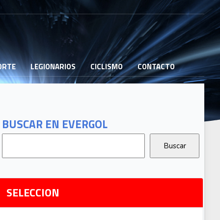
PORTE
LEGIONARIOS
CICLISMO
CONTACTO
B
G
T
BUSCAR EN EVERGOL
G
2
Ri
SELECCION