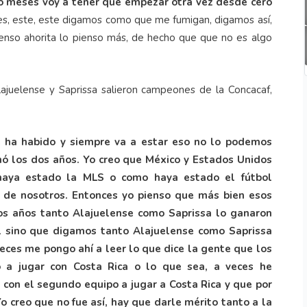
tro meses voy a tener que empezar otra vez desde cero
es, este, este digamos como que me fumigan, digamos así,
ienso ahorita lo pienso más, de hecho que que no es algo
juelense y Saprissa salieron campeones de la Concacaf,
 ha habido y siempre va a estar eso no lo podemos
nó los dos años. Yo creo que México y Estados Unidos
aya estado la MLS o como haya estado el fútbol
 de nosotros. Entonces yo pienso que más bien esos
os años tanto Alajuelense como Saprissa lo ganaron
l sino que digamos tanto Alajuelense como Saprissa
eces me pongo ahí a leer lo que dice la gente que los
 a jugar con Costa Rica o lo que sea, a veces he
 con el segundo equipo a jugar a Costa Rica y que por
o creo que no fue así, hay que darle mérito tanto a la