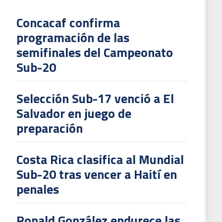
Concacaf confirma
programación de las
L
semifinales del Campeonato
V
Sub-20
To
2
Selección Sub-17 venció a El
Salvador en juego de
preparación
Costa Rica clasifica al Mundial
Sub-20 tras vencer a Haití en
penales
Ronald González endurece las