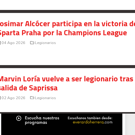
Saprissa a nivel internacional
Celso Borges enfrenta investigación penal por
Josimar Alcócer participa en la victoria d
presunto fraude en bienes gananciales
Sparta Praha por la Champions League
Your Add Here !!
04 Ago 2026
Legionarios
Marvin Loría vuelve a ser legionario tras
salida de Saprissa
02 Ago 2026
Legionarios