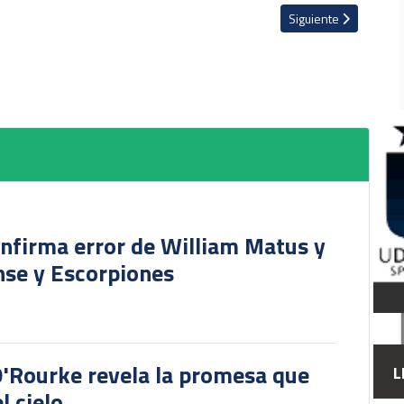
án Chinchilla: "Es demasiado, se nos ha paseado en muchas cosas"
Artículo siguiente: Pit
Siguiente
onfirma error de William Matus y
nse y Escorpiones
O'Rourke revela la promesa que
L
l cielo