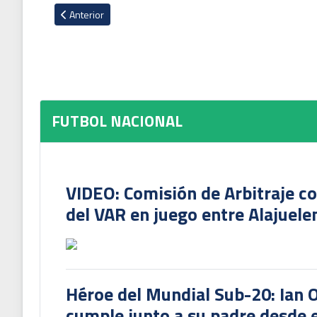
Artículo anterior: Furia en Herediano contra el árbitro Adri
Anterior
FUTBOL NACIONAL
VIDEO: Comisión de Arbitraje c
del VAR en juego entre Alajuele
Héroe del Mundial Sub-20: Ian 
cumple junto a su padre desde e