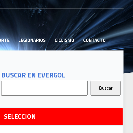
PORTE
LEGIONARIOS
CICLISMO
CONTACTO
B
G
T
BUSCAR EN EVERGOL
G
2
Ri
SELECCION