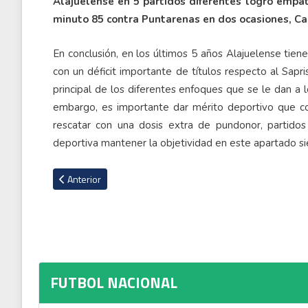
Alajuelense en 5 partidos diferentes logró empa
minuto 85 contra Puntarenas en dos ocasiones, Car
En conclusión, en los últimos 5 años Alajuelense tiene
con un déficit importante de títulos respecto al Sapri
principal de los diferentes enfoques que se le dan a
embargo, es importante dar mérito deportivo que c
rescatar con una dosis extra de pundonor, partido
deportiva mantener la objetividad en este apartado s
Artículo anterior: Pérez Zeledón recibe fuerte castigo y mult
Anterior
FUTBOL NACIONAL