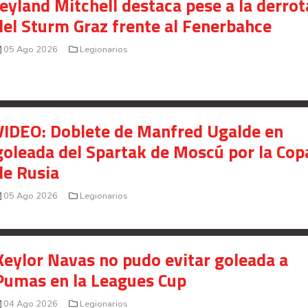
Jeyland Mitchell destaca pese a la derrot
presunto fraude en bienes gananciales
del Sturm Graz frente al Fenerbahce
Your Add Here !!
05 Ago 2026
Legionarios
VIDEO: Doblete de Manfred Ugalde en
goleada del Spartak de Moscú por la Cop
de Rusia
05 Ago 2026
Legionarios
Keylor Navas no pudo evitar goleada a
Pumas en la Leagues Cup
Señal en vivo:
Radio Actual
107.1
FM
04 Ago 2026
Legionarios