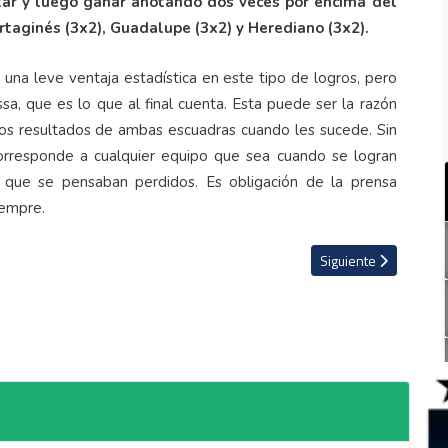
tar y luego ganar anotando dos veces por encima del
taginés (3x2), Guadalupe (3x2) y Herediano (3x2).
 una leve ventaja estadística en este tipo de logros, pero
ssa, que es lo que al final cuenta. Esta puede ser la razón
 los resultados de ambas escuadras cuando les sucede. Sin
orresponde a cualquier equipo que sea cuando se logran
s que se pensaban perdidos. Es obligación de la prensa
iempre.
a económica por gritos racistas contra Joel Campbell
Artículo siguiente: Pr
Siguiente