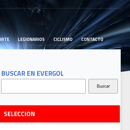
PORTE
LEGIONARIOS
CICLISMO
CONTACTO
B
G
T
BUSCAR EN EVERGOL
G
2
Ri
SELECCION