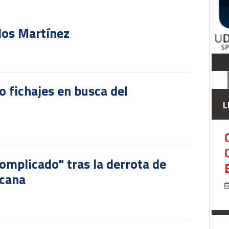
rlos Martínez
o fichajes en busca del
L
omplicado" tras la derrota de
icana