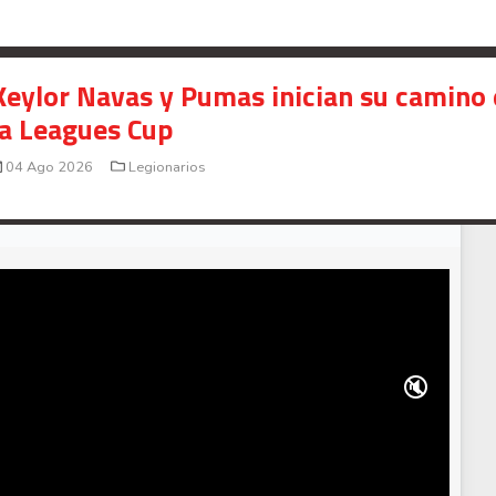
Keylor Navas y Pumas inician su camino
la Leagues Cup
04 Ago 2026
Legionarios
🔇