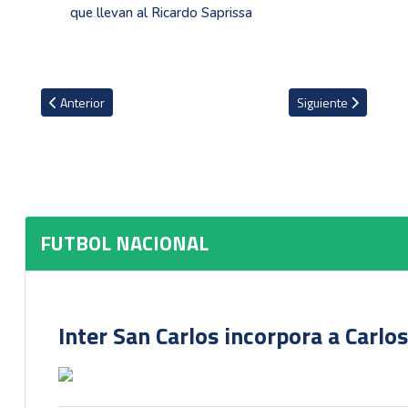
que llevan al Ricardo Saprissa
Artículo anterior: José Miguel Cubero jugará en la Liga de Ascenso
Artículo siguiente: J
Anterior
Siguiente
FUTBOL NACIONAL
Inter San Carlos incorpora a Carlo