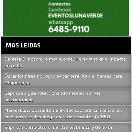
MAS LEIDAS
Daniela Simpson: la modelo del Herediano que impacta
en redes
Óscar Ramírez no logró evitar otra ola de memes para
Alajuelense
Saprissa sigue coleccionando memes a nivel
internacional
Marvin Loría aparentemente fue captado con amante y
su esposa se desahoga en redes sociales (VIDEO)
Saprissa cierra otro semestre en blanco y lleno de