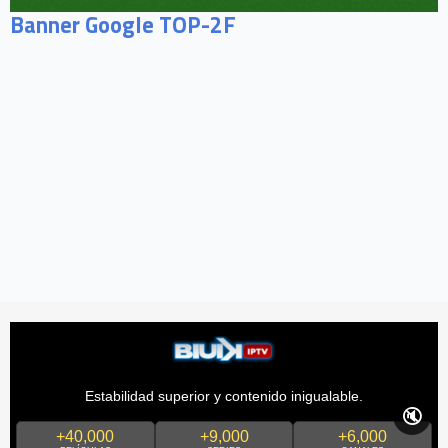
Banner Google TOP-2F
Estabilidad superior y contenido inigualable.
🔇
+40,000
+9,000
+6,000