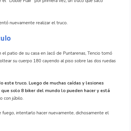
r el “Doble Flair” por primera vez, un truco que sacó
entó nuevamente realizar el truco.
culo
 el patio de su casa en Jacó de Puntarenas, Tencio tomó
 voltear su cuerpo 180 cayendo al piso sobre las dos ruedas
o este truco. Luego de muchas caídas y lesiones
o que solo 8 biker del mundo lo pueden hacer y está
 con júbilo.
 de fuego, intentarlo hacer nuevamente, dichosamente el