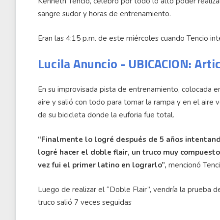
Kenneth Tencio, celebró por todo lo alto poder realiza
sangre sudor y horas de entrenamiento.
Eran las 4:15 p.m. de este miércoles cuando Tencio int
Lucila Anuncio - UBICACION: Arti
En su improvisada pista de entrenamiento, colocada en
aire y salió con todo para tomar la rampa y en el aire
de su bicicleta donde la euforia fue total.
“Finalmente lo logré después de 5 años intentand
logré hacer el doble flair, un truco muy compuest
vez fui el primer latino en lograrlo”,
mencionó Tencio
Luego de realizar el “Doble Flair”, vendría la prueba
truco salió 7 veces seguidas