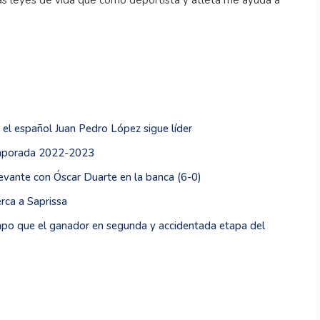
as leyes de vida que como deportista y atleta me ayuda a
 el español Juan Pedro López sigue líder
emporada 2022-2023
evante con Óscar Duarte en la banca (6-0)
rca a Saprissa
po que el ganador en segunda y accidentada etapa del