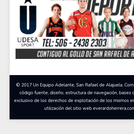
© 2017 Un Equipo Adelante, San Rafael de Alajuela, Come
código fuente, diseño, estructura de navegación, bases 
exclusivo de los derechos de explotación de los mismos en c
utilización del sitio web everardoherrera.c