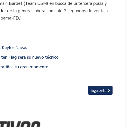
omain Bardet (Team DSM) en busca de la tercera plaza y
íder de la general, ahora con solo 2 segundos de ventaja
oupama-FDJ).
e Keylor Navas
 ten Hag será su nuevo técnico
o ratifica su gran momento
"
en competencia belga
Artículo siguiente: C
Siguiente