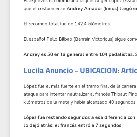
Este jueves el colombiano Miguel Ángel López (Astana
que el costarricense
Andrey Amador (Ineos) llegó en
El recorrido total fue de 142.4 kilómetros.
El español Pello Bilbao (Bahrain Victorious) sigue como
Andrey es 50 en la general entre 104 pedalistas.
Lucila Anuncio - UBICACION: Arti
López fue el más fuerte en el tramo final de la carre
ataque para intentar neutralizar al francés Thibaut Pi
kilómetros de la meta y había alcanzado 40 segundos 
López fue restando segundos a esa diferencia con 
lo dejó atrás; el francés entró a 7 segundos.