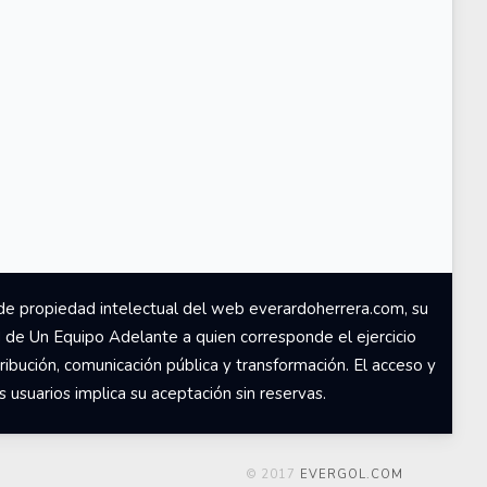
de propiedad intelectual del web everardoherrera.com, su
d de Un Equipo Adelante a quien corresponde el ejercicio
ribución, comunicación pública y transformación. El acceso y
usuarios implica su aceptación sin reservas.
© 2017
EVERGOL.COM