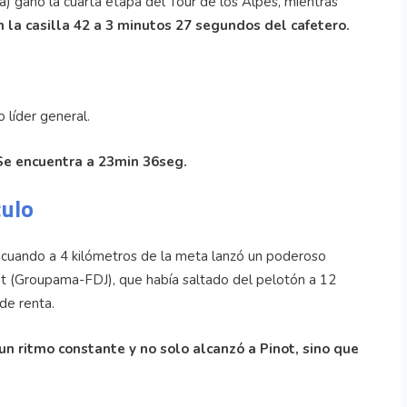
) ganó la cuarta etapa del Tour de los Alpes, mientras
 la casilla 42 a 3 minutos 27 segundos del cafetero.
 líder general.
 Se encuentra a 23min 36seg.
culo
ra cuando a 4 kilómetros de la meta lanzó un poderoso
not (Groupama-FDJ), que había saltado del pelotón a 12
de renta.
un ritmo constante y no solo alcanzó a Pinot, sino que