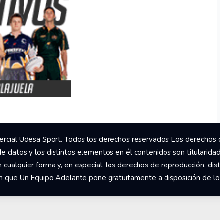
rcial Udesa Sport. Todos los derechos reservados Los derechos 
de datos y los distintos elementos en él contenidos son titularida
ualquier forma y, en especial, los derechos de reproducción, dist
om que Un Equipo Adelante pone gratuitamente a disposición de los 