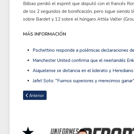
Bilbao perdió el esprint que disputó con el francés R
de los 2 segundos de bonificación, pero sigue siendo l
sobre Bardet y 12 sobre el húngaro Attila Valter (Gr
MÁS INFORMACIÓN
Pochettino responde a polémicas declaraciones d
Manchester United confirma que el neerlandés Erik
Alajuelense se distancia en el liderato y Heredian
Jafet Soto: "Fuimos superiores y merecimos ganar
Artículo anterior: Tico Gabriel Rojas cumple tras dura etapa 
Anterior