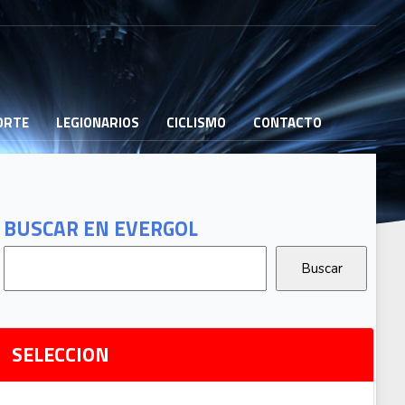
PORTE
LEGIONARIOS
CICLISMO
CONTACTO
B
G
T
BUSCAR EN EVERGOL
G
2
Ri
SELECCION