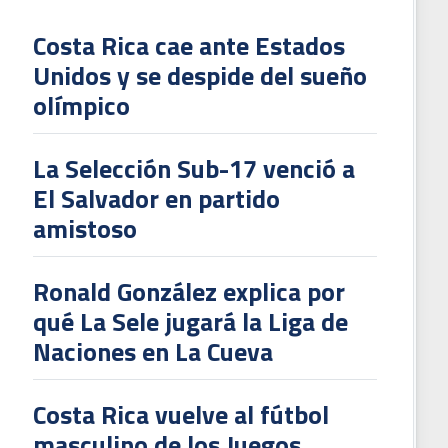
Costa Rica cae ante Estados
Unidos y se despide del sueño
L
olímpico
V
To
La Selección Sub-17 venció a
2
El Salvador en partido
amistoso
Ronald González explica por
qué La Sele jugará la Liga de
Naciones en La Cueva
Costa Rica vuelve al fútbol
masculino de los Juegos