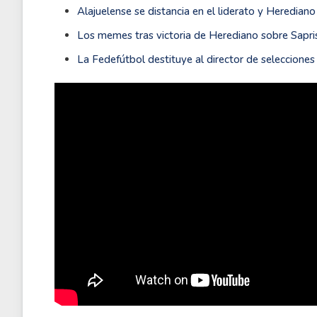
Alajuelense se distancia en el liderato y Heredian
Los memes tras victoria de Herediano sobre Sapri
La Fedefútbol destituye al director de seleccione