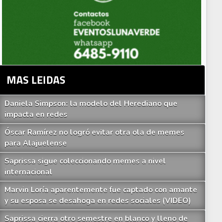
MAS LEIDAS
Daniela Simpson: la modelo del Herediano que
impacta en redes
Óscar Ramírez no logró evitar otra ola de memes
para Alajuelense
Saprissa sigue coleccionando memes a nivel
internacional
Marvin Loría aparentemente fue captado con amante
y su esposa se desahoga en redes sociales (VIDEO)
Saprissa cierra otro semestre en blanco y lleno de