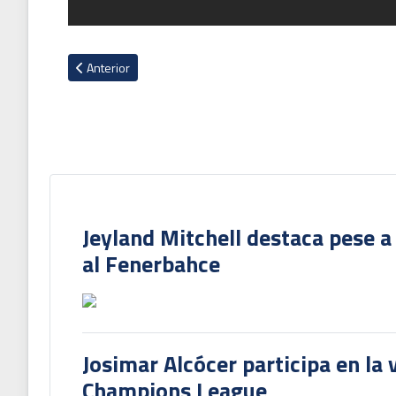
Artículo anterior: Keylor Navas contundente sobre las rotaci
Anterior
Jeyland Mitchell destaca pese a
al Fenerbahce
Josimar Alcócer participa en la 
Champions League