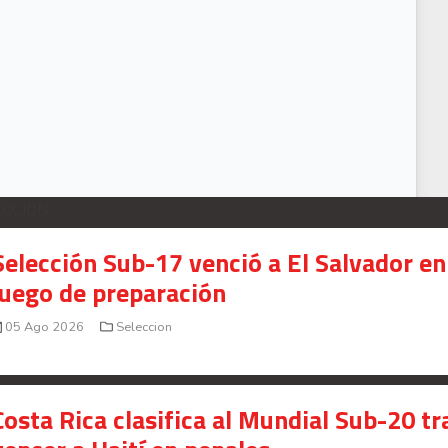
furia de Víctor Bolívar contra la afición del Sololá en Guatemala
ECCION
Selección Sub-17 venció a El Salvador en
juego de preparación
05 Ago 2026
Seleccion
Costa Rica clasifica al Mundial Sub-20 tr