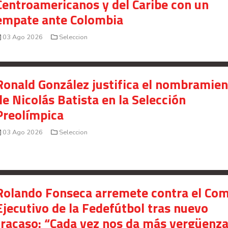
Centroamericanos y del Caribe con un
empate ante Colombia
03 Ago 2026
Seleccion
Ronald González justifica el nombramie
de Nicolás Batista en la Selección
Preolímpica
03 Ago 2026
Seleccion
Rolando Fonseca arremete contra el Com
Ejecutivo de la Fedefútbol tras nuevo
fracaso: “Cada vez nos da más vergüenz