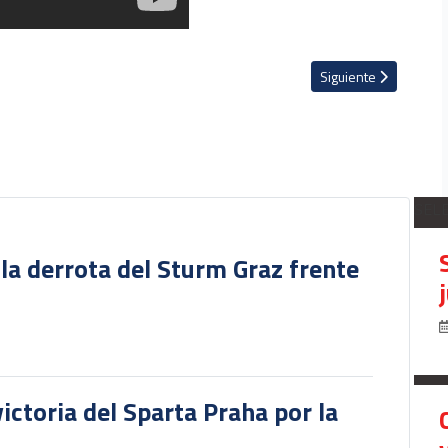
ones: "Esta situación tiene que cambiar de una u otra manera" (VIDEO)
Artículo siguiente: La 
Siguiente
SEL
 la derrota del Sturm Graz frente
victoria del Sparta Praha por la