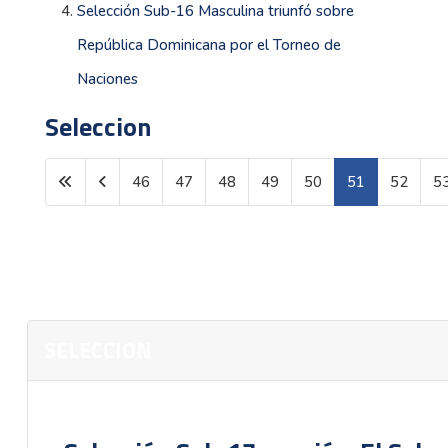
Selección Sub-16 Masculina triunfó sobre
República Dominicana por el Torneo de
Naciones
Seleccion
46
47
48
49
50
51
52
5
Página 51 de 149
SELECCION