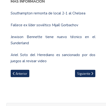
MÁS INFORMACIÓN
Southampton remonta de local 2-1 al Chelsea
Fallece ex líder soviético Mijaíl Gorbachov
Jewison Bennette tiene nuevo técnico en el
Sunderland
Ariel Soto del Herediano es sancionado por dos
juegos al revisar video
Artículo anterior: Ex asistente del Cartaginés es destituido como t
Artículo siguiente: 
Anterior
Siguiente