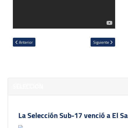
Artículo anterior: VIDEO: Ronald González es destituido como técn
Artículo siguiente: F
Anterior
Siguiente
SELECCION
La Selección Sub-17 venció a El S