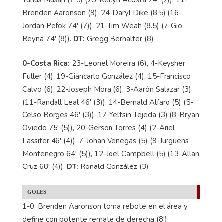
Yunus Musah (7.5) (23-Kellyn Acosta 74' (7)), 11-
Brenden Aaronson (9), 24-Daryl Dike (8.5) (16-
Jordan Pefok 74' (7)), 21-Tim Weah (8.5) (7-Gio
Reyna 74' (8)).
DT:
Gregg Berhalter (8)
0-Costa Rica:
23-Leonel Moreira (6), 4-Keysher
Fuller (4), 19-Giancarlo González (4), 15-Francisco
Calvo (6), 22-Joseph Mora (6), 3-Aarón Salazar (3)
(11-Randall Leal 46' (3)), 14-Bernald Alfaro (5) (5-
Celso Borges 46' (3)), 17-Yeltsin Tejeda (3) (8-Bryan
Oviedo 75' (5)), 20-Gerson Torres (4) (2-Ariel
Lassiter 46' (4)), 7-Johan Venegas (5) (9-Jurguens
Montenegro 64' (5)), 12-Joel Campbell (5) (13-Allan
Cruz 68' (4)).
DT:
Ronald González (3)
GOLES
1-0: Brenden Aaronson toma rebote en el área y
define con potente remate de derecha (8')