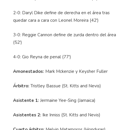
2-0: Daryl Dike define de derecha en el área tras
quedar cara a cara con Leonel Moreira (42')
3-0: Reggie Cannon define de zurda dentro del área
(52')
4-0: Gio Reyna de penal (77')
Amonestados:
Mark Mckenzie y Keysher Fuller
Árbitro:
Tristley Bassue (St. Kitts and Nevis)
Asistente 1:
Jermaine Yee-Sing (Jamaica)
Asistentes 2:
Ike Inniss (St. Kitts and Nevis)
Cuarto árbitro:
Melvin Matamoros (Honduras)