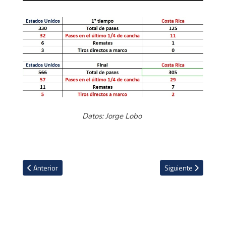
Datos: Jorge Lobo
Artículo anterior: El uno a uno de Costa Rica tras la goleada sufrid
Artículo siguiente: 
Anterior
Siguiente