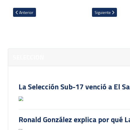
Artículo anterior: Costa Rica da pena y cae 4-0 ante Estados Unido
Artículo siguiente: 
Anterior
Siguiente
SELECCION
La Selección Sub-17 venció a El S
Ronald González explica por qué La