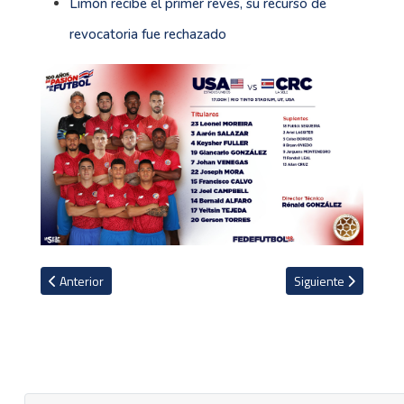
Limón recibe el primer revés, su recurso de
revocatoria fue rechazado
Artículo anterior: Las pobres estadísticas de Ronald González en l
Artículo siguiente: 
Anterior
Siguiente