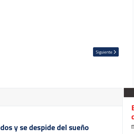
 y se consagra campeón deUncaf Sub-20
Artículo siguiente: 
Siguiente
LEG
dos y se despide del sueño