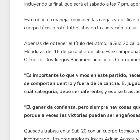
Incluyendo la final, que será el sábado a las 7 pm, ap
Esto obliga a manejar muy bien las cargas y dosificar lo
cuerpo técnico rotó futbolistas en la alineación titular.
Además de obtener el título del istmo, la Sub 20 calib
Honduras del 18 de junio al 3 de julio. Este campeonat
Olímpicos, los Juegos Panamericanos y los Centroameri
“Es importante lo que vimos en este partido, hac
se comportan dentro y fuera de la cancha. El jug
cuál categoría, debe ser diferente, y eso se trasla
“El ganar da confianza, pero siempre hay cosas que
porque a veces las victorias pueden ser engañosas
Quesada trabaja en la Sub 20 con un cuerpo técnico en
incorporado), los preparadores físicos Adrián Acosta y