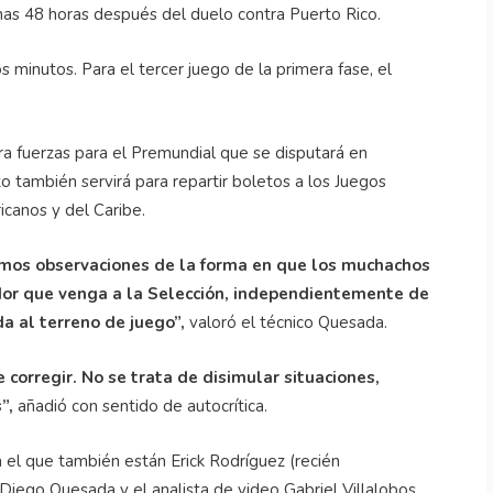
enas 48 horas después del duelo contra Puerto Rico.
s minutos. Para el tercer juego de la primera fase, el
ra fuerzas para el Premundial que se disputará en
o también servirá para repartir boletos a los Juegos
canos y del Caribe.
emos observaciones de la forma en que los muchachos
ador que venga a la Selección, independientemente de
da al terreno de juego”,
valoró el técnico Quesada.
 corregir. No se trata de disimular situaciones,
”,
añadió con sentido de autocrítica.
 el que también están Erick Rodríguez (recién
 Diego Quesada y el analista de video Gabriel Villalobos,