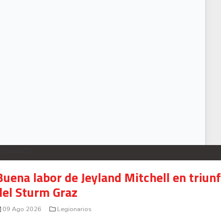
Luis Fernando Suárez: "Me preocupa mucho y respeto mucho a Nueva Zelanda
IONARIOS
Buena labor de Jeyland Mitchell en triun
del Sturm Graz
09 Ago 2026
Legionarios