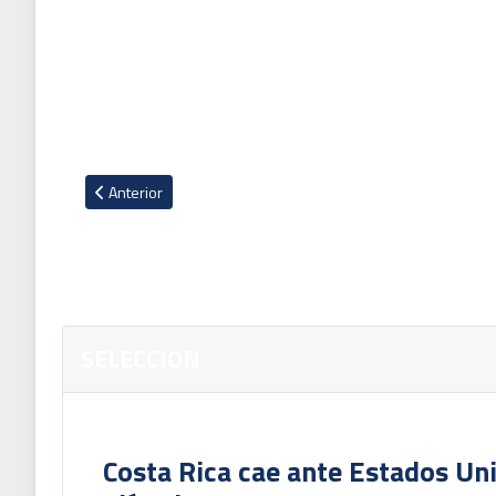
Artículo anterior: Costa Rica remonta 5-4 ante El Salvador
Anterior
SELECCION
Costa Rica cae ante Estados Uni